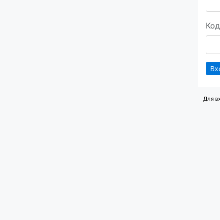
Код
Вх
Для в