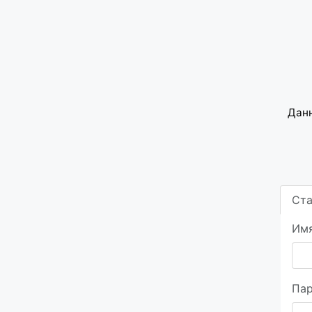
Данн
Ста
Имя
Пар